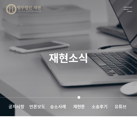
메인비주얼 영역
재현소식
공지사항
언론보도
승소사례
재현툰
소송후기
유튜브