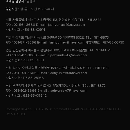
마케팅 담당자 :
김정세
영업시간 :
월~금 - 오전9시~오후6시
서울 서울특별시 서초구 서초중앙로 113, 영한빌딩 10층
TEL : 1811-8872
FAX : 02-561-3666
E-mail : jaehyunlaw7@naver.com
사업자번호 : 459-88-00914
의정부 경기도 의정부시 녹양로 34번길 30, 법전빌딩 602호
TEL : 1811-8873
FAX : 031-874-3666
E-mail : jaehyunlaw@naver.com
사업자번호 : 787-85-00730
인천 인천광역시 미추홀구 경원대로 890, 304호 (보미리즌빌)
TEL : 1811-8821
FAX : 032-431-3666
E-mail : jaehyunlaw8@naver.com
사업자번호 : 738-85-01061
수원 경기도 수원시 영통구 봉영로 1587 다모아프라자 507호
TEL : 1811-0821
FAX : 031-204-3666
E-mail : jaehyunlaw9@naver.com
사업자번호 : 117-85-28166
부산 부산광역시 연제구 법원로 40, 7층(거제동, 서정빌딩)
TEL : 1811-8872
FAX : 051-502-3666
E-mail : jaehyunlaw7@naver.com
사업자번호 : 622-85-09642
Copyright © 2023. JAEHYUN Attorneys at Law All RIGHTS RESERVED
CREATED
BY
MASSTIGE