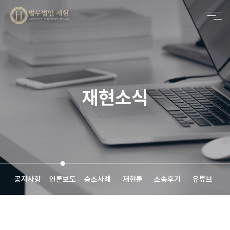
메인비주얼 영역
재현소식
공지사항
언론보도
승소사례
재현툰
소송후기
유튜브