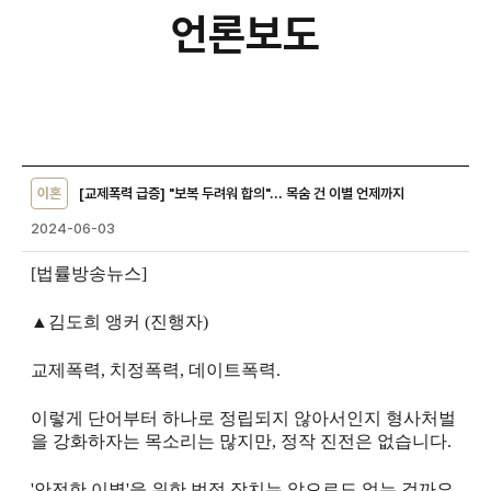
언론보도
언론보도
상세 입니다.
이혼
[교제폭력 급증] "보복 두려워 합의"... 목숨 건 이별 언제까지
2024-06-03
[법률방송뉴스]
▲김도희 앵커 (진행자)
교제폭력, 치정폭력, 데이트폭력.
이렇게 단어부터 하나로 정립되지 않아서인지 형사처벌
을 강화하자는 목소리는 많지만, 정작 진전은 없습니다.
'안전한 이별'을 위한 법적 장치는 앞으로도 없는 걸까요.