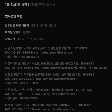
개인정보처리방침
이메일무단수집거부
법무법인 재현
법무법인 재현 대표자 :
박영하, 박희현, 김정세
마케팅 담당자 :
김정세
영업시간 :
월~금 - 오전9시~오후6시
서울 서울특별시 서초구 서초중앙로 113, 영한빌딩 10층
TEL : 1811-8872
FAX : 02-561-3666
E-mail : jaehyunlaw7@naver.com
사업자번호 : 459-88-00914
의정부 경기도 의정부시 녹양로 34번길 30, 법전빌딩 602호
TEL : 1811-8873
FAX : 031-874-3666
E-mail : jaehyunlaw@naver.com
사업자번호 : 787-85-00730
인천 인천광역시 미추홀구 경원대로 890, 304호 (보미리즌빌)
TEL : 1811-8821
FAX : 032-431-3666
E-mail : jaehyunlaw8@naver.com
사업자번호 : 738-85-01061
수원 경기도 수원시 영통구 봉영로 1587 다모아프라자 507호
TEL : 1811-0821
FAX : 031-204-3666
E-mail : jaehyunlaw9@naver.com
사업자번호 : 117-85-28166
부산 부산광역시 연제구 법원로 40, 7층(거제동, 서정빌딩)
TEL : 1811-8872
FAX : 051-502-3666
E-mail : jaehyunlaw7@naver.com