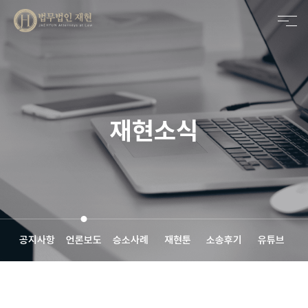
메인비주얼 영역
재현소식
공지사항
언론보도
승소사례
재현툰
소송후기
유튜브