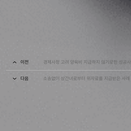
이전
경제사정 고려 양육비 지급하지 않기로한 성공
다음
소송없이 상간녀로부터 위자료를 지급받은 사례