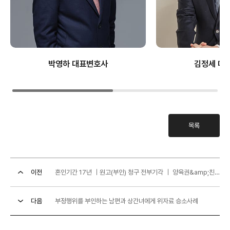
박영하 대표변호사
김정세 대
목록
이전
혼인기간 17년 ｜원고(부인) 청구 전부기각 ｜ 양육권&amp;친권 피고(의뢰인) 지정 ｜양육비도 ...
다음
부정행위를 부인하는 남편과 상간녀에게 위자료 승소사례