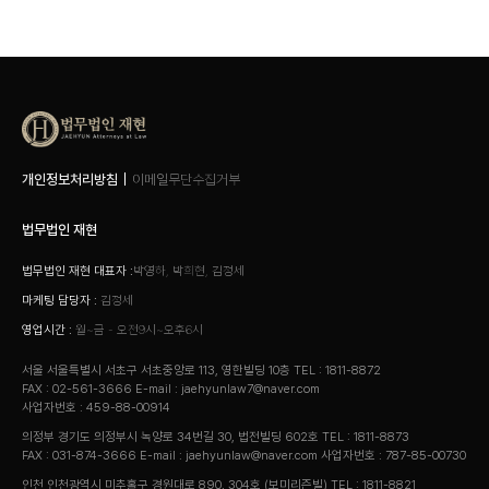
개인정보처리방침
이메일무단수집거부
법무법인 재현
법무법인 재현 대표자 :
박영하, 박희현, 김정세
마케팅 담당자 :
김정세
영업시간 :
월~금 - 오전9시~오후6시
서울 서울특별시 서초구 서초중앙로 113, 영한빌딩 10층
TEL : 1811-8872
FAX : 02-561-3666
E-mail : jaehyunlaw7@naver.com
사업자번호 : 459-88-00914
의정부 경기도 의정부시 녹양로 34번길 30, 법전빌딩 602호
TEL : 1811-8873
FAX : 031-874-3666
E-mail : jaehyunlaw@naver.com
사업자번호 : 787-85-00730
인천 인천광역시 미추홀구 경원대로 890, 304호 (보미리즌빌)
TEL : 1811-8821