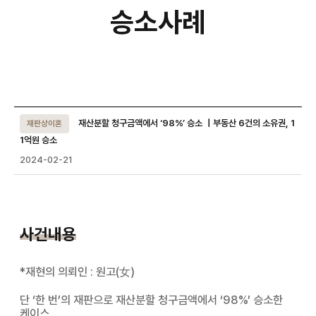
승소사례
승소사례
상세 입니다.
재산분할 청구금액에서 ‘98%’ 승소 ｜부동산 6건의 소유권, 1
재판상이혼
1억원 승소
2024-02-21
사건내용
*재현의 의뢰인 : 원고(女)
단 ‘한 번’의 재판으로 재산분할 청구금액에서 ‘98%’ 승소한
케이스