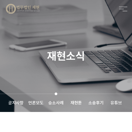
메인비주얼 영역
재현소식
공지사항
언론보도
승소사례
재현툰
소송후기
유튜브