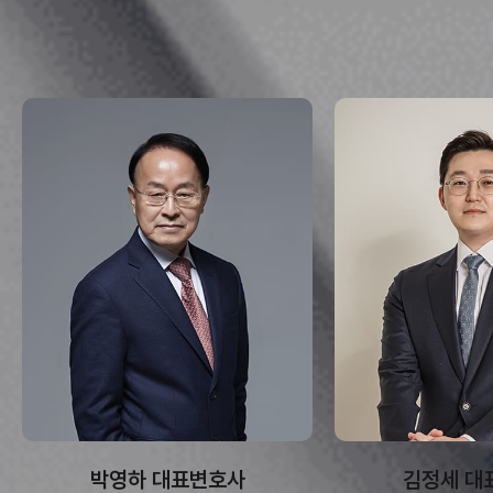
담당 변호사
박영하 대표변호사
김정세 대