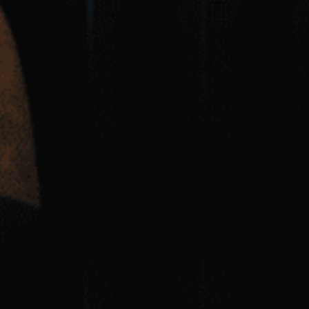
문호성
변호사
업무분야
이혼, 재판상이혼, 상간자소송, 양육