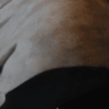
상간자로부터 위자료 2천만 원 받아낸 승소사례!
2026
04
20
외도 증거가 없던 사건, ‘데이트 통장’ 입증으로 위자료 역전 및 허위 채무 방어
2026
02
26
15년 별거, 미지급 양육비 8천만 원 받아낸 사례
2026
02
23
양육권 전략 고소를 무력화하고, 숙박 면접교섭권까지 되찾은 사례
2026
02
19
언론보도
학력
[로펌] 법무법인 재현, 이혼·가사 사건의 특화로펌…스타 연예인과 판사도 고객
2025
04
17