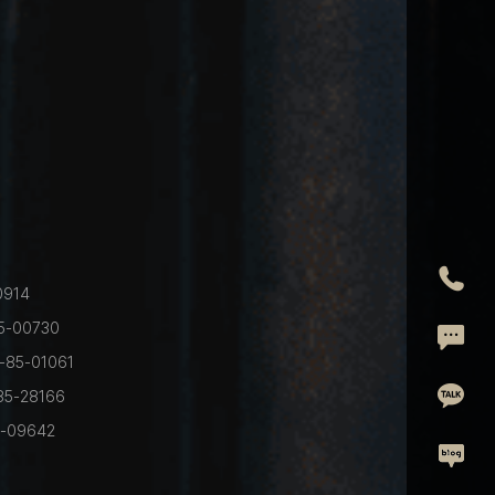
전화
0914
5-00730
온라
-85-01061
카톡
85-28166
-09642
블로