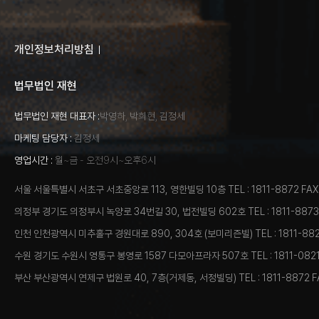
개인정보처리방침
이메일무단수집거부
법무법인 재현
법무법인 재현 대표자 :
박영하, 박희현, 김정세
마케팅 담당자 :
김정세
영업시간 :
월~금 - 오전9시~오후6시
서울 서울특별시 서초구 서초중앙로 113, 영한빌딩 10층
TEL : 1811-8872
FAX
의정부 경기도 의정부시 녹양로 34번길 30, 법전빌딩 602호
TEL : 1811-8873
인천 인천광역시 미추홀구 경원대로 890, 304호 (보미리즌빌)
TEL : 1811-88
수원 경기도 수원시 영통구 봉영로 1587 다모아프라자 507호
TEL : 1811-082
부산 부산광역시 연제구 법원로 40, 7층(거제동, 서정빌딩)
TEL : 1811-8872
F